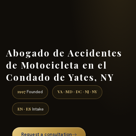
(888) 437-7747 →
Abogado de Accidentes
de Motocicleta en el
Condado de Yates, NY
1997
VA · MD · DC · NJ · NY
Founded
EN · ES
Intake
Request a consultation