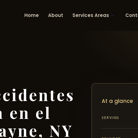
Home
About
Services Areas
Cont
cidentes
At a glance
 en el
SERVING
ayne, NY