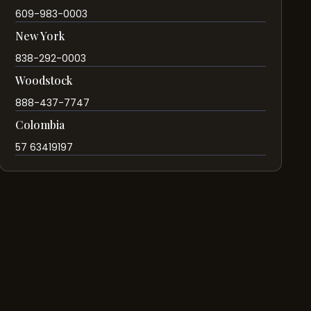
609-983-0003
New York
838-292-0003
Woodstock
888-437-7747
Colombia
57 63419197