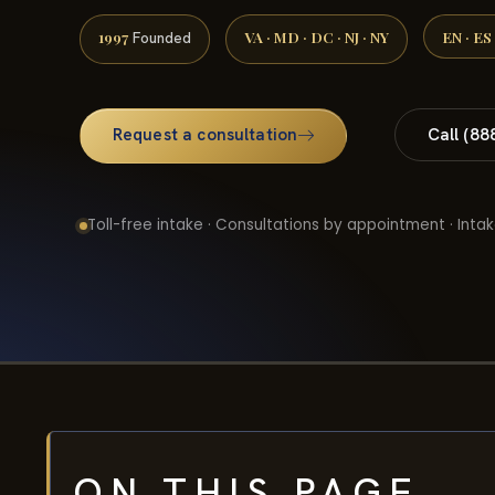
1997
VA · MD · DC · NJ · NY
EN · ES
Founded
Request a consultation
Call (88
Toll-free intake · Consultations by appointment · Intak
ON THIS PAGE