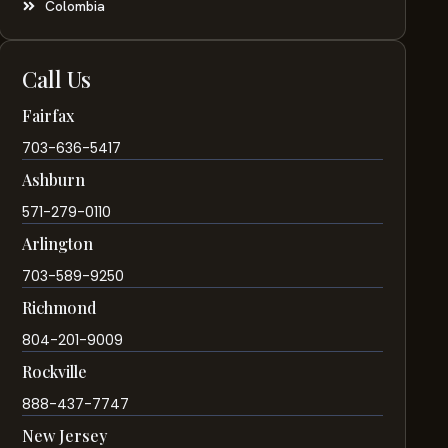
Colombia
Call Us
Fairfax
703-636-5417
Ashburn
571-279-0110
Arlington
703-589-9250
Richmond
804-201-9009
Rockville
888-437-7747
New Jersey