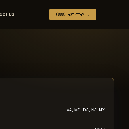
act US
(888) 437-7747 →
VA, MD, DC, NJ, NY