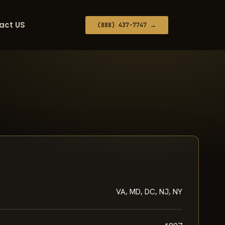
act US
(888) 437-7747 →
VA, MD, DC, NJ, NY