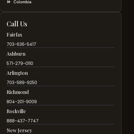
Colombia
Call Us
Fairfax
703-636-5417
Ashburn
571-279-0110
Arlington
703-589-9250
Richmond
804-201-9009
Rockville
888-437-7747
New Jersey