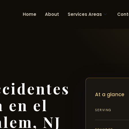
Home
About
Services Areas
Cont
cidentes
At a glance
 en el
SERVING
lem, NJ