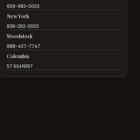
609-983-0003
New York
838-292-0003
Woodstock
888-437-7747
Colombia
57 63419197