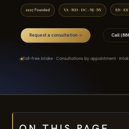
1997
VA · MD · DC · NJ · NY
EN · ES
Founded
Request a consultation
Call (88
Toll-free intake · Consultations by appointment · Intak
ON THIS PAGE