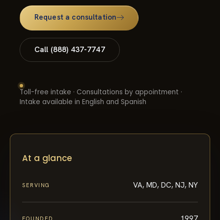
Request a consultation
Call (888) 437-7747
Toll-free intake · Consultations by appointment ·
Intake available in English and Spanish
At a glance
VA, MD, DC, NJ, NY
SERVING
1997
FOUNDED