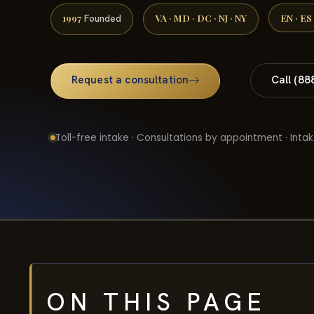
1997
VA · MD · DC · NJ · NY
EN · ES
Founded
Request a consultation
Call (88
Toll-free intake · Consultations by appointment · Intak
ON THIS PAGE