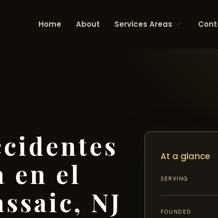
Home
About
Services Areas
Cont
cidentes
At a glance
 en el
SERVING
ssaic, NJ
FOUNDED