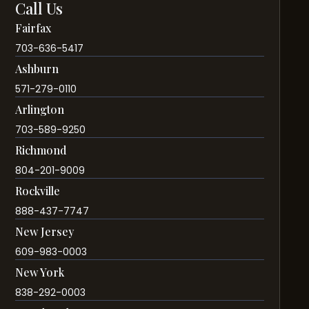
Call Us
Fairfax
703-636-5417
Ashburn
571-279-0110
Arlington
703-589-9250
Richmond
804-201-9009
Rockville
888-437-7747
New Jersey
609-983-0003
New York
838-292-0003