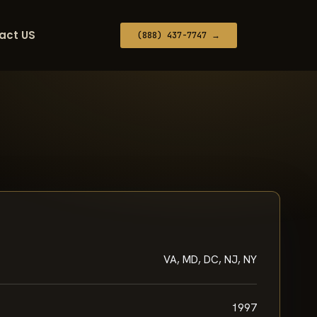
act US
(888) 437-7747 →
VA, MD, DC, NJ, NY
1997