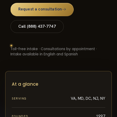
Request a consultation
Call (888) 437-7747
Toll-free intake · Consultations by appointment ·
Intake available in English and Spanish
At a glance
VA, MD, DC, NJ, NY
SERVING
1997
FOUNDED