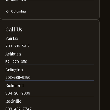
New York
Colombia
Call Us
Fairfax
703-636-5417
Ashburn
571-279-0110
Arlington
703-589-9250
Richmond
804-201-9009
Rockville
888-437-7747