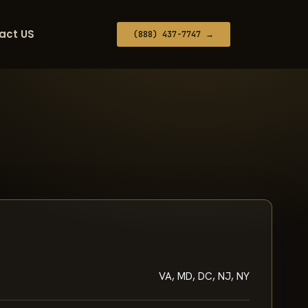
act US
(888) 437-7747 →
VA, MD, DC, NJ, NY