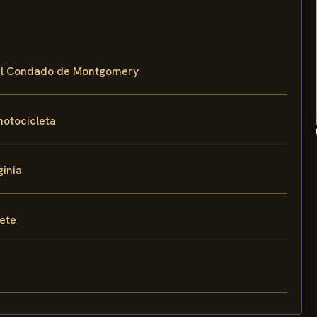
n el Condado de Montgomery
motocicleta
ginia
fete