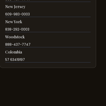
New Jersey
609-983-0003
New York
838-292-0003
Woodstock
888-437-7747
Colombia
57 63419197