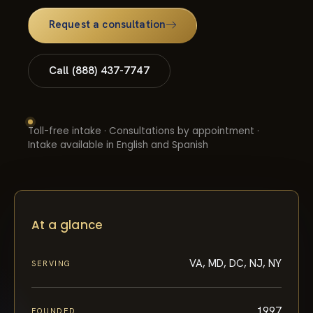
Request a consultation
Call (888) 437-7747
Toll-free intake · Consultations by appointment ·
Intake available in English and Spanish
At a glance
VA, MD, DC, NJ, NY
SERVING
1997
FOUNDED