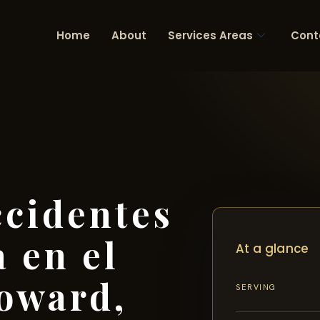
Home
About
Services Areas
Cont
cidentes
 en el
At a glance
oward,
SERVING