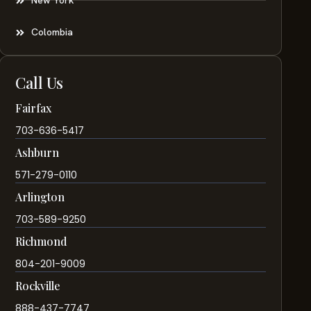
New York
Colombia
Call Us
Fairfax
703-636-5417
Ashburn
571-279-0110
Arlington
703-589-9250
Richmond
804-201-9009
Rockville
888-437-7747