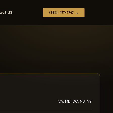
act US
(888) 437-7747 →
VA, MD, DC, NJ, NY