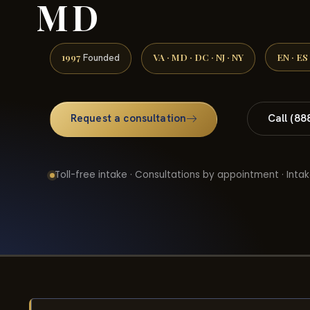
MD
1997
VA · MD · DC · NJ · NY
EN · ES
Founded
Request a consultation
Call (88
Toll-free intake · Consultations by appointment · Intak