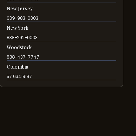
New Jersey
609-983-0003
New York
838-292-0003
Woodstock
888-437-7747
Colombia
57 63419197