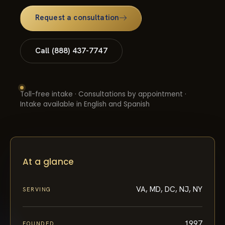
Request a consultation
Call (888) 437-7747
Toll-free intake · Consultations by appointment ·
Intake available in English and Spanish
At a glance
VA, MD, DC, NJ, NY
SERVING
1997
FOUNDED