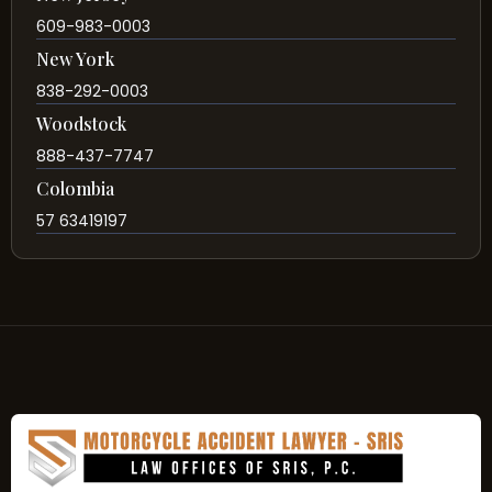
609-983-0003
New York
838-292-0003
Woodstock
888-437-7747
Colombia
57 63419197