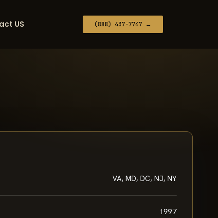
act US
(888) 437-7747 →
VA, MD, DC, NJ, NY
1997