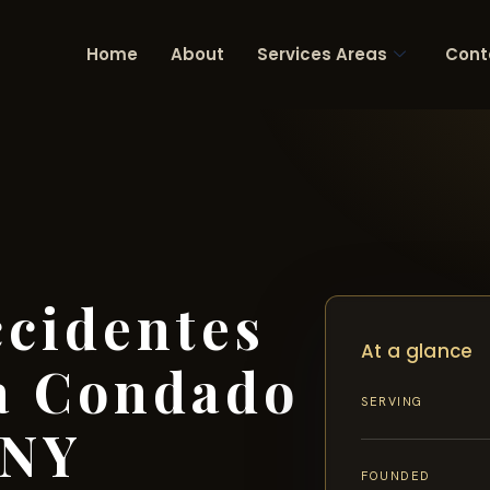
Home
About
Services Areas
Cont
cidentes
At a glance
a Condado
SERVING
 NY
FOUNDED