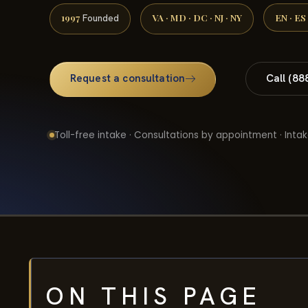
1997
VA · MD · DC · NJ · NY
EN · ES
Founded
Request a consultation
Call (88
Toll-free intake · Consultations by appointment · Intak
ON THIS PAGE