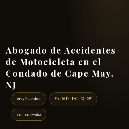
(888) 437-7747 →
Abogado de Accidentes
de Motocicleta en el
Condado de Cape May,
NJ
1997
VA · MD · DC · NJ · NY
Founded
EN · ES
Intake