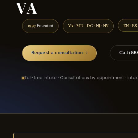
VA
1997
VA · MD · DC · NJ · NY
EN · ES
Founded
Request a consultation
Call (88
Toll-free intake · Consultations by appointment · Intak