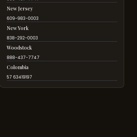
New Jersey
609-983-0003
New York
838-292-0003
Woodstock
888-437-7747
Colombia
57 63419197