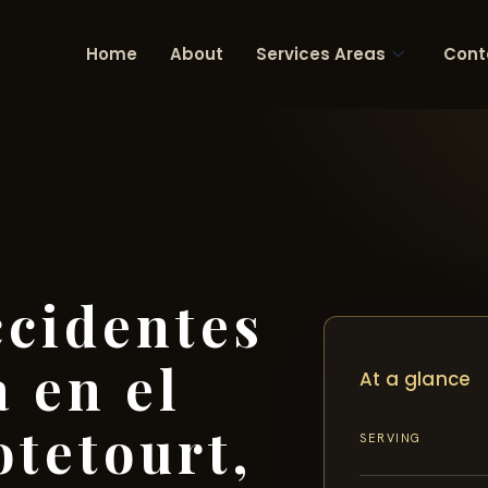
Home
About
Services Areas
Cont
cidentes
 en el
At a glance
tetourt,
SERVING