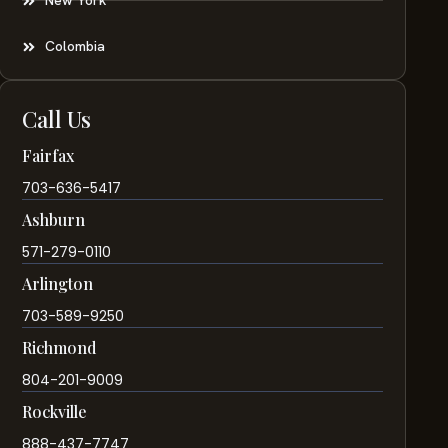
New York
Colombia
Call Us
Fairfax
703-636-5417
Ashburn
571-279-0110
Arlington
703-589-9250
Richmond
804-201-9009
Rockville
888-437-7747