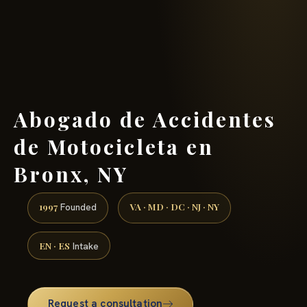
(888) 437-7747 →
Abogado de Accidentes
de Motocicleta en
Bronx, NY
1997
VA · MD · DC · NJ · NY
Founded
EN · ES
Intake
Request a consultation