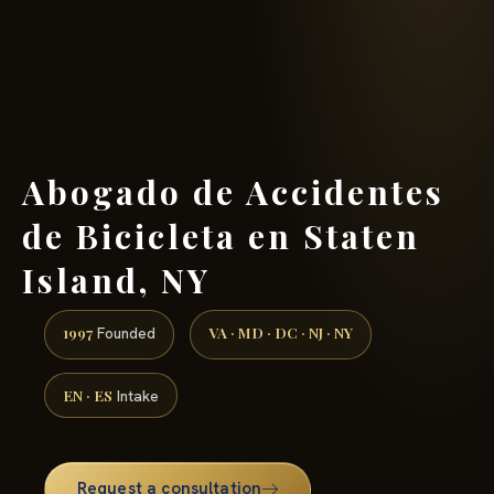
(888) 437-7747 →
Abogado de Accidentes
de Bicicleta en Staten
Island, NY
1997
VA · MD · DC · NJ · NY
Founded
EN · ES
Intake
Request a consultation