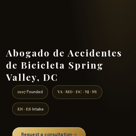
(888) 437-7747 →
Abogado de Accidentes
de Bicicleta Spring
Valley, DC
1997
VA · MD · DC · NJ · NY
Founded
EN · ES
Intake
Request a consultation