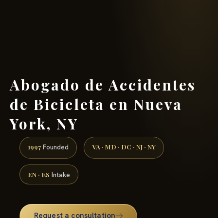
(888) 437-7747 →
Abogado de Accidentes
de Bicicleta en Nueva
York, NY
1997
VA · MD · DC · NJ · NY
Founded
EN · ES
Intake
Request a consultation