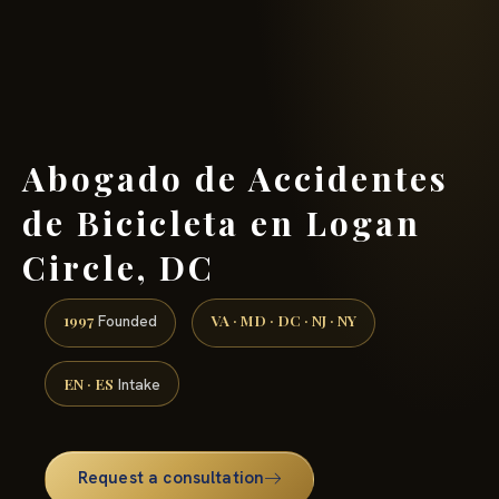
(888) 437-7747 →
Abogado de Accidentes
de Bicicleta en Logan
Circle, DC
1997
VA · MD · DC · NJ · NY
Founded
EN · ES
Intake
Request a consultation