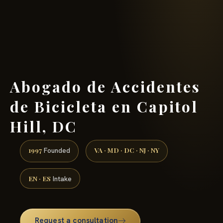
(888) 437-7747 →
Abogado de Accidentes
de Bicicleta en Capitol
Hill, DC
1997
VA · MD · DC · NJ · NY
Founded
EN · ES
Intake
Request a consultation