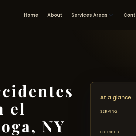
Home
About
Services Areas
Cont
cidentes
At a glance
n el
SERVING
ioga, NY
FOUNDED