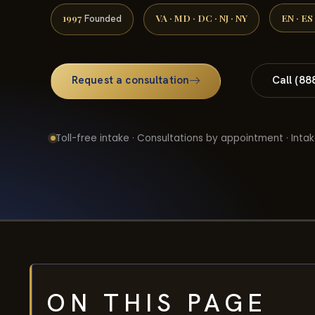
1997
VA · MD · DC · NJ · NY
EN · ES
Founded
Request a consultation
Call (88
Toll-free intake · Consultations by appointment · Intak
ON THIS PAGE