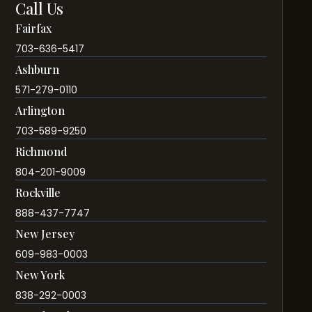
Call Us
Fairfax
703-636-5417
Ashburn
571-279-0110
Arlington
703-589-9250
Richmond
804-201-9009
Rockville
888-437-7747
New Jersey
609-983-0003
New York
838-292-0003