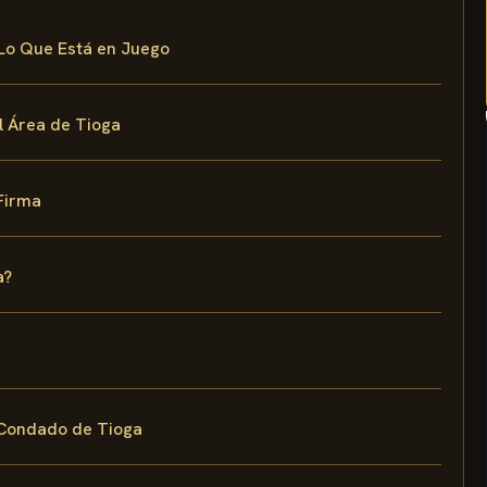
 Lo Que Está en Juego
l Área de Tioga
Firma
a?
l Condado de Tioga