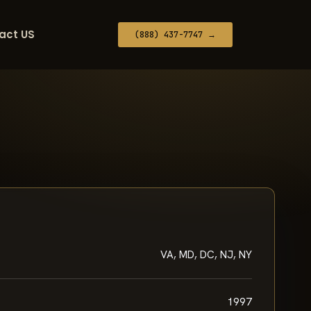
act US
(888) 437-7747 →
VA, MD, DC, NJ, NY
1997