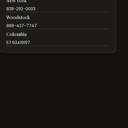
New York
838-292-0003
Woodstock
888-437-7747
Colombia
57 63419197