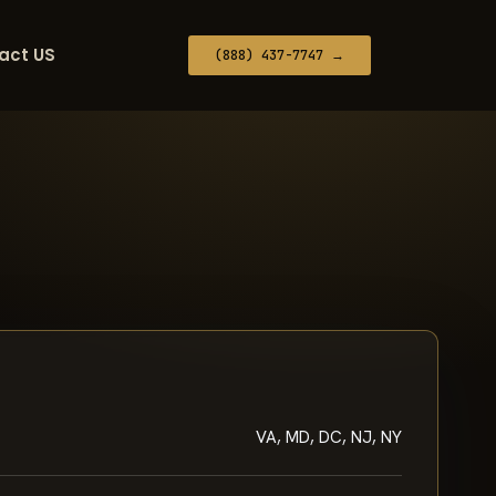
act US
(888) 437-7747 →
VA, MD, DC, NJ, NY