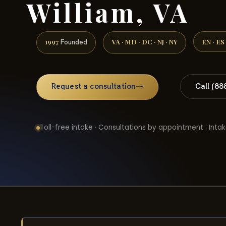
William, VA
1997
VA · MD · DC · NJ · NY
EN · ES
Founded
Request a consultation
Call (88
Toll-free intake · Consultations by appointment · Intak