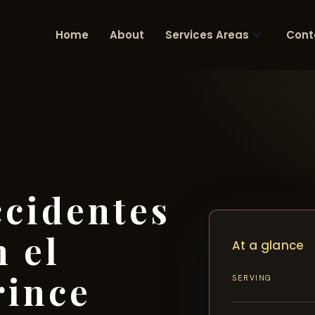
Home
About
Services Areas
Cont
cidentes
n el
At a glance
rince
SERVING