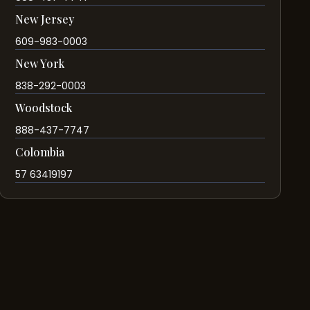
New Jersey
609-983-0003
New York
838-292-0003
Woodstock
888-437-7747
Colombia
57 63419197