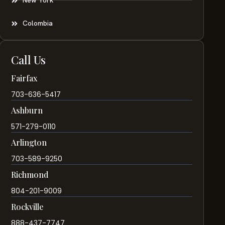
New York
Colombia
Call Us
Fairfax
703-636-5417
Ashburn
571-279-0110
Arlington
703-589-9250
Richmond
804-201-9009
Rockville
888-437-7747