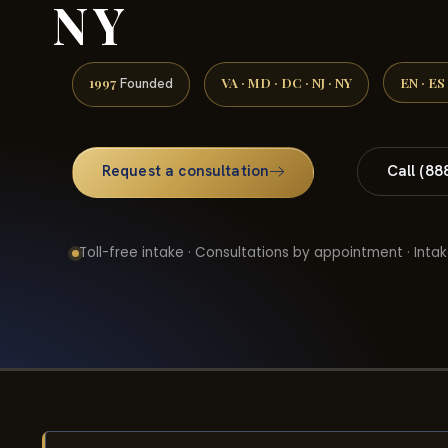
NY
1997
VA · MD · DC · NJ · NY
EN · ES
Founded
Request a consultation
Call (88
Toll-free intake · Consultations by appointment · Intak