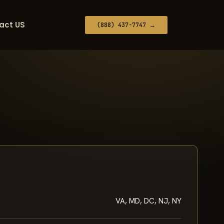
act US
(888) 437-7747 →
VA, MD, DC, NJ, NY