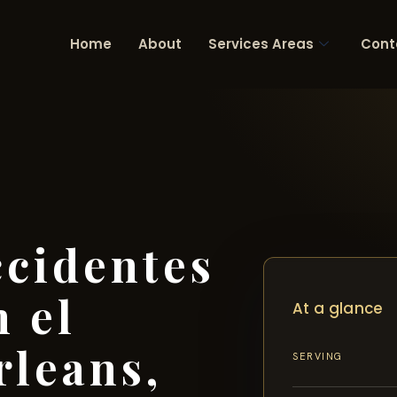
Home
About
Services Areas
Cont
cidentes
n el
At a glance
rleans,
SERVING