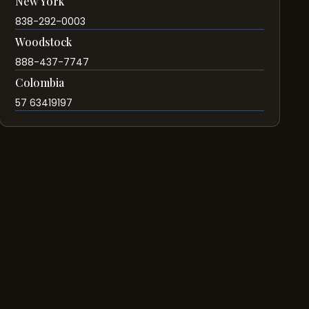
New York
838-292-0003
Woodstock
888-437-7747
Colombia
57 63419197