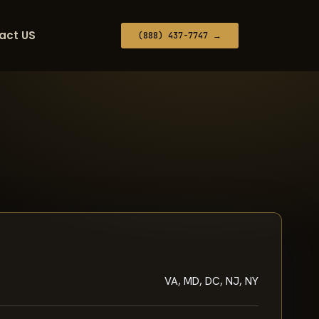
act US
(888) 437-7747 →
VA, MD, DC, NJ, NY