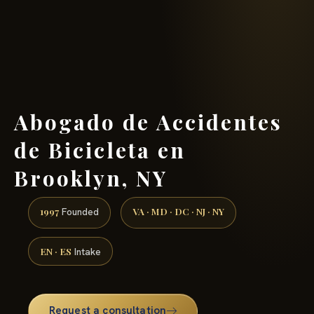
(888) 437-7747 →
Abogado de Accidentes
de Bicicleta en
Brooklyn, NY
1997
VA · MD · DC · NJ · NY
Founded
EN · ES
Intake
Request a consultation