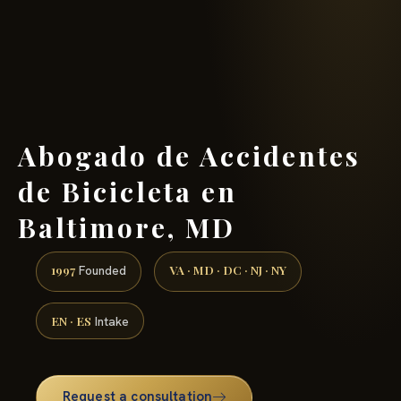
(888) 437-7747 →
Abogado de Accidentes
de Bicicleta en
Baltimore, MD
1997
VA · MD · DC · NJ · NY
Founded
EN · ES
Intake
Request a consultation