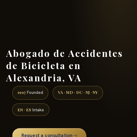
(888) 437-7747 →
Abogado de Accidentes
de Bicicleta en
Alexandria, VA
1997
VA · MD · DC · NJ · NY
Founded
EN · ES
Intake
Request a consultation