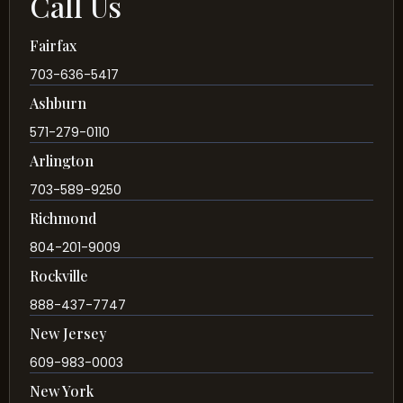
Call Us
Fairfax
703-636-5417
Ashburn
571-279-0110
Arlington
703-589-9250
Richmond
804-201-9009
Rockville
888-437-7747
New Jersey
609-983-0003
New York