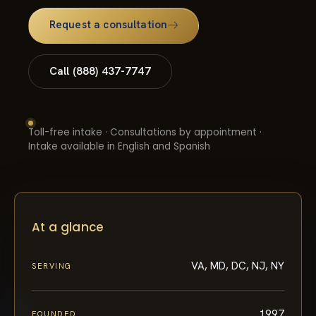
Request a consultation
Call (888) 437-7747
Toll-free intake · Consultations by appointment ·
Intake available in English and Spanish
At a glance
VA, MD, DC, NJ, NY
SERVING
1997
FOUNDED