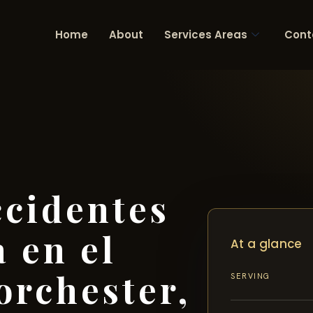
Home
About
Services Areas
Cont
cidentes
 en el
At a glance
rchester,
SERVING