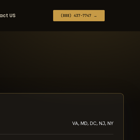
act US
(888) 437-7747 →
VA, MD, DC, NJ, NY