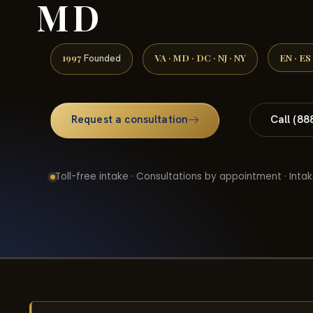
MD
1997
VA · MD · DC · NJ · NY
EN · ES
Founded
Request a consultation
Call (88
Toll-free intake · Consultations by appointment · Intak