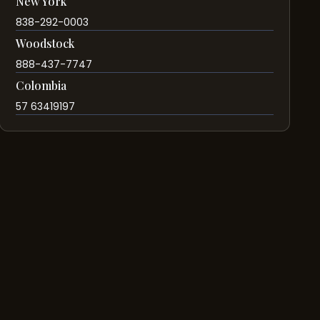
New York
838-292-0003
Woodstock
888-437-7747
Colombia
57 63419197