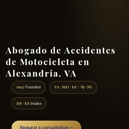
(888) 437-7747 →
Abogado de Accidentes
de Motocicleta en
Alexandria, VA
1997
VA · MD · DC · NJ · NY
Founded
EN · ES
Intake
Request a consultation