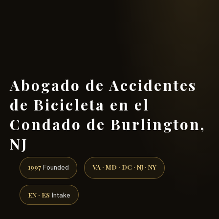
(888) 437-7747 →
Abogado de Accidentes
de Bicicleta en el
Condado de Burlington,
NJ
1997
VA · MD · DC · NJ · NY
Founded
EN · ES
Intake