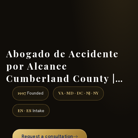
(888) 437-7747 →
Abogado de Accidente
por Alcance
Cumberland County |…
1997
VA · MD · DC · NJ · NY
Founded
EN · ES
Intake
Request a consultation