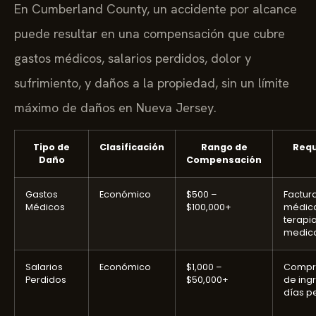
En Cumberland County, un accidente por alcance
puede resultar en una compensación que cubre
gastos médicos, salarios perdidos, dolor y
sufrimiento, y daños a la propiedad, sin un límite
máximo de daños en Nueva Jersey.
Tipo de
Clasificación
Rango de
Requ
Daño
Compensación
Gastos
Económico
$500 –
Factur
Médicos
$100,000+
médica
terapia
medic
Salarios
Económico
$1,000 –
Compr
Perdidos
$50,000+
de ing
días p