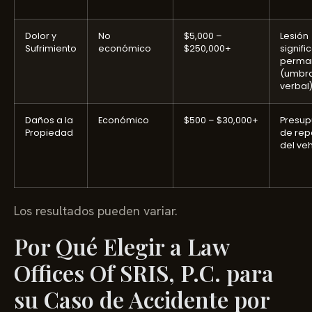
Dolor y
No
$5,000 –
Lesión
Sufrimiento
económico
$250,000+
signifi
perma
(umbra
verbal
Daños a la
Económico
$500 – $30,000+
Presup
Propiedad
de rep
del ve
Los resultados pueden variar.
Por Qué Elegir a Law
Offices Of SRIS, P.C. para
su Caso de Accidente por