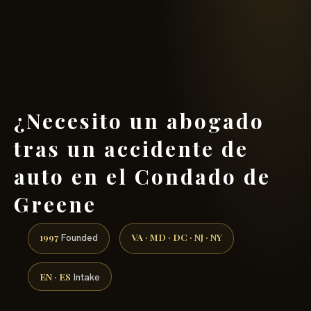
(888) 437-7747 →
¿Necesito un abogado
tras un accidente de
auto en el Condado de
Greene
1997
VA · MD · DC · NJ · NY
Founded
EN · ES
Intake